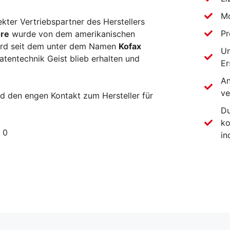
Mo
ekter Vertriebspartner des Herstellers
Pr
ore
wurde von dem amerikanischen
ird seit dem unter dem Namen
Kofax
Un
atentechnik Geist blieb erhalten und
Er
An
ve
d den engen Kontakt zum Hersteller für
Du
ko
 0
in