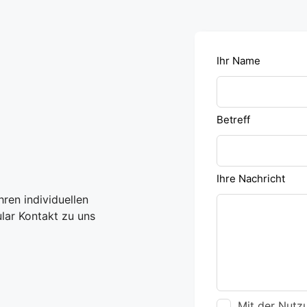
Leave
Ihr Name
this
field
blank
Betreff
Ihre Nachricht
ren individuellen
lar Kontakt zu uns
Mit der Nutzu