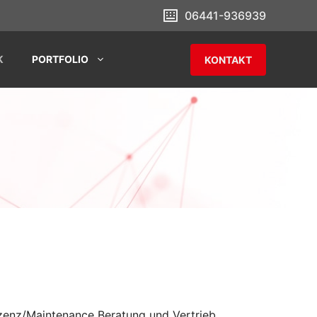
06441-936939
K
PORTFOLIO
KONTAKT
zenz/Maintenance Beratung und Vertrieb