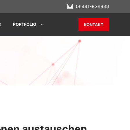
06441-936939
K
PORTFOLIO
KONTAKT
onen austauschen,