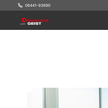
Zum
06441-93690
Inhalt
springen